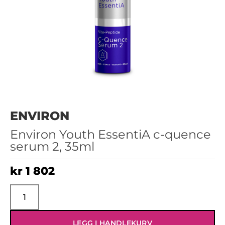
ENVIRON
Environ Youth EssentiA c-quence
serum 2, 35ml
kr
1 802
LEGG I HANDLEKURV