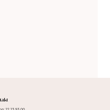
takt
on: 22 23 93 00