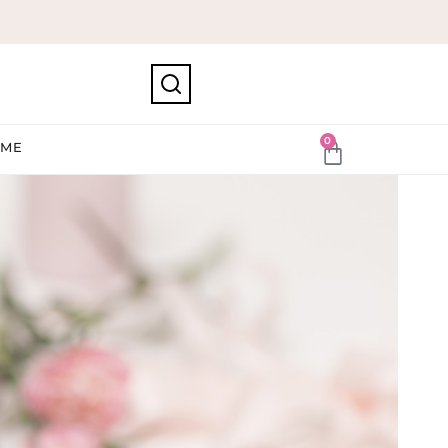
0
IME