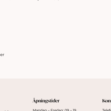
er
Åpningstider
Kon
Mandag – Fredag: 09 – 19
Telef