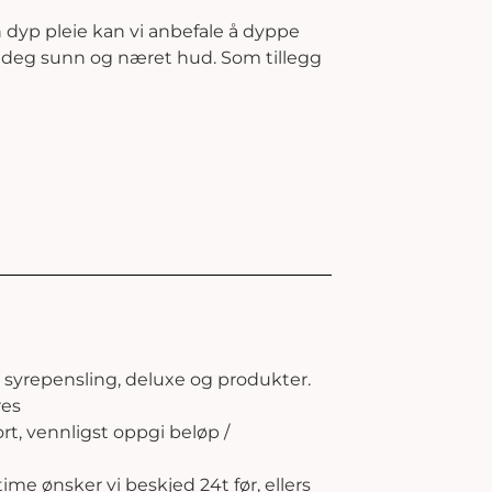
n dyp pleie kan vi anbefale å dyppe
gi deg sunn og næret hud. Som tillegg
, syrepensling, deluxe og produkter.
res
t, vennligst oppgi beløp /
time ønsker vi beskjed 24t før, ellers